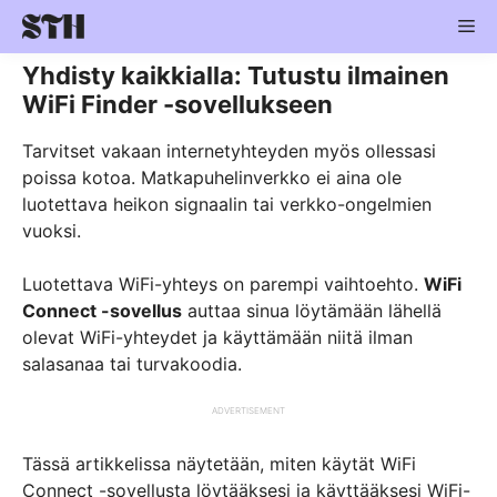
Skip
Me
to
content
Yhdisty kaikkialla: Tutustu ilmainen
WiFi Finder -sovellukseen
Tarvitset vakaan internetyhteyden myös ollessasi
poissa kotoa. Matkapuhelinverkko ei aina ole
luotettava heikon signaalin tai verkko-ongelmien
vuoksi.
Luotettava WiFi-yhteys on parempi vaihtoehto.
WiFi
Connect -sovellus
auttaa sinua löytämään lähellä
olevat WiFi-yhteydet ja käyttämään niitä ilman
salasanaa tai turvakoodia.
ADVERTISEMENT
Tässä artikkelissa näytetään, miten käytät WiFi
Connect -sovellusta löytääksesi ja käyttääksesi WiFi-