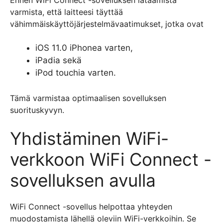
Ennen WiFi Connect -sovelluksen lataamista
varmista, että laitteesi täyttää
vähimmäiskäyttöjärjestelmävaatimukset, jotka ovat
iOS 11.0 iPhonea varten,
iPadia sekä
iPod touchia varten.
Tämä varmistaa optimaalisen sovelluksen
suorituskyvyn.
Yhdistäminen WiFi-
verkkoon WiFi Connect -
sovelluksen avulla
WiFi Connect -sovellus helpottaa yhteyden
muodostamista lähellä oleviin WiFi-verkkoihin. Se