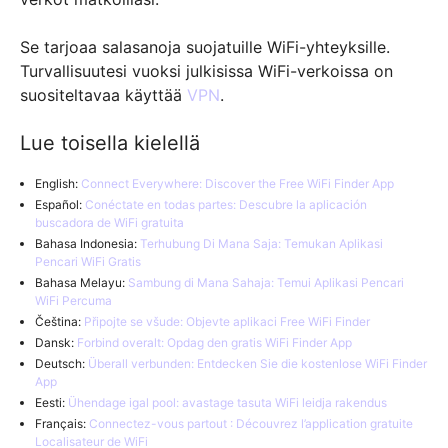
Se tarjoaa salasanoja suojatuille WiFi-yhteyksille.
Turvallisuutesi vuoksi julkisissa WiFi-verkoissa on
suositeltavaa käyttää
VPN
.
Lue toisella kielellä
English:
Connect Everywhere: Discover the Free WiFi Finder App
Español:
Conéctate en todas partes: Descubre la aplicación
buscadora de WiFi gratuita
Bahasa Indonesia:
Terhubung Di Mana Saja: Temukan Aplikasi
Pencari WiFi Gratis
Bahasa Melayu:
Sambung di Mana Sahaja: Temui Aplikasi Pencari
WiFi Percuma
Čeština:
Připojte se všude: Objevte aplikaci Free WiFi Finder
Dansk:
Forbind overalt: Opdag den gratis WiFi Finder App
Deutsch:
Überall verbunden: Entdecken Sie die kostenlose WiFi Finder
App
Eesti:
Ühendage igal pool: avastage tasuta WiFi leidja rakendus
Français:
Connectez-vous partout : Découvrez l’application gratuite
Localisateur de WiFi