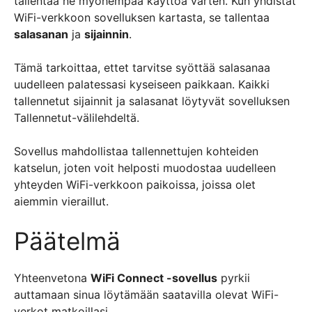
tallentaa ne myöhempää käyttöä varten. Kun yhdistät
WiFi-verkkoon sovelluksen kartasta, se tallentaa
salasanan
ja
sijainnin
.
Tämä tarkoittaa, ettet tarvitse syöttää salasanaa
uudelleen palatessasi kyseiseen paikkaan. Kaikki
tallennetut sijainnit ja salasanat löytyvät sovelluksen
Tallennetut-välilehdeltä.
Sovellus mahdollistaa tallennettujen kohteiden
katselun, joten voit helposti muodostaa uudelleen
yhteyden WiFi-verkkoon paikoissa, joissa olet
aiemmin vieraillut.
Päätelmä
Yhteenvetona
WiFi Connect -sovellus
pyrkii
auttamaan sinua löytämään saatavilla olevat WiFi-
verkot matkoillasi.