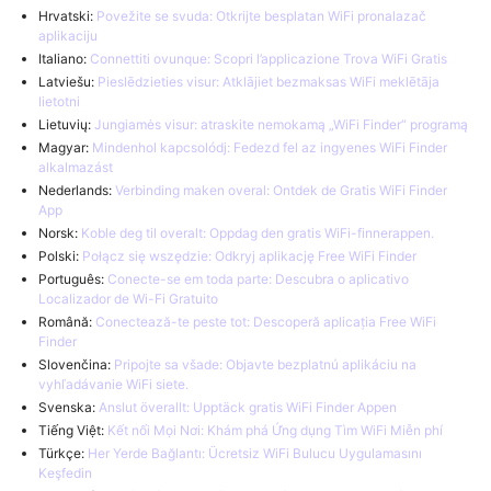
Hrvatski:
Povežite se svuda: Otkrijte besplatan WiFi pronalazač
aplikaciju
Italiano:
Connettiti ovunque: Scopri l’applicazione Trova WiFi Gratis
Latviešu:
Pieslēdzieties visur: Atklājiet bezmaksas WiFi meklētāja
lietotni
Lietuvių:
Jungiamės visur: atraskite nemokamą „WiFi Finder“ programą
Magyar:
Mindenhol kapcsolódj: Fedezd fel az ingyenes WiFi Finder
alkalmazást
Nederlands:
Verbinding maken overal: Ontdek de Gratis WiFi Finder
App
Norsk:
Koble deg til overalt: Oppdag den gratis WiFi-finnerappen.
Polski:
Połącz się wszędzie: Odkryj aplikację Free WiFi Finder
Português:
Conecte-se em toda parte: Descubra o aplicativo
Localizador de Wi-Fi Gratuito
Română:
Conectează-te peste tot: Descoperă aplicația Free WiFi
Finder
Slovenčina:
Pripojte sa všade: Objavte bezplatnú aplikáciu na
vyhľadávanie WiFi siete.
Svenska:
Anslut överallt: Upptäck gratis WiFi Finder Appen
Tiếng Việt:
Kết nối Mọi Nơi: Khám phá Ứng dụng Tìm WiFi Miễn phí
Türkçe:
Her Yerde Bağlantı: Ücretsiz WiFi Bulucu Uygulamasını
Keşfedin