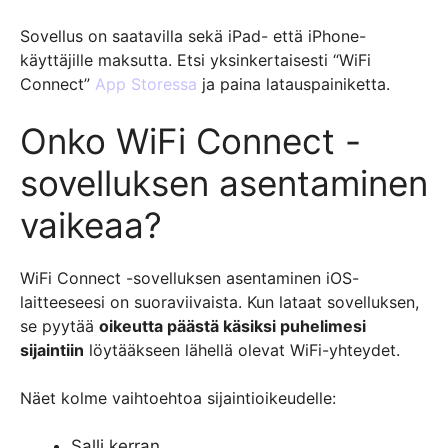
Sovellus on saatavilla sekä iPad- että iPhone-
käyttäjille maksutta. Etsi yksinkertaisesti “WiFi
Connect”
App Storessa
ja paina latauspainiketta.
Onko WiFi Connect -
sovelluksen asentaminen
vaikeaa?
WiFi Connect -sovelluksen asentaminen iOS-
laitteeseesi on suoraviivaista. Kun lataat sovelluksen,
se pyytää
oikeutta päästä käsiksi puhelimesi
sijaintiin
löytääkseen lähellä olevat WiFi-yhteydet.
Näet kolme vaihtoehtoa sijaintioikeudelle:
Salli kerran,