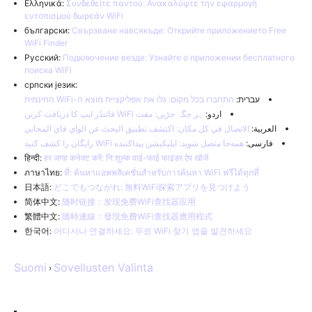
Ελληνικά:
Συνδεθείτε παντού: Ανακαλύψτε την εφαρμογή
εντοπισμού δωρεάν WiFi
български:
Свързване навсякъде: Открийте приложението Free
WiFi Finder
Русский:
Подключение везде: Узнайте о приложении бесплатного
поиска WiFi
српски језик:
עברית:
התחברו בכל מקום: גלו את אפליקציית מוצא ה-WiFi החינמית
اردو:
ہر جگہ جڑیں: مفت WiFi فائنڈر ایپ کا دریافت کریں
العربية:
الاتصال في كل مكان: اكتشف تطبيق البحث عن الواي فاي المجاني
فارسی:
همه‌جا متصل شوید: اپلیکیشن پیداکننده WiFi رایگان را کشف کنید
हिन्दी:
हर जगह कनेक्ट करें: नि:शुल्क वाई-फाई फाइंडर ऐप खोजें
ภาษาไทย:
ที่: ค้นหาแอพพลิเคชั่นสำหรับการค้นหา WiFi ฟรีได้ทุกที่
日本語:
どこでもつながれ: 無料WiFi探索アプリを見つけよう
简体中文:
随时链接：发现免费WiFi查找器应用
繁體中文:
隨時連線：發現免費WiFi查找器應用程式
한국어:
어디서나 연결하세요: 무료 WiFi 찾기 앱을 발견하세요
Suomi
Sovellusten Valinta
›