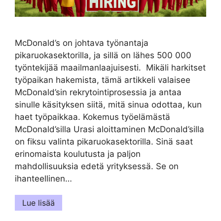
McDonald’s on johtava työnantaja
pikaruokasektorilla, ja sillä on lähes 500 000
työntekijää maailmanlaajuisesti. Mikäli harkitset
työpaikan hakemista, tämä artikkeli valaisee
McDonald’sin rekrytointiprosessia ja antaa
sinulle käsityksen siitä, mitä sinua odottaa, kun
haet työpaikkaa. Kokemus työelämästä
McDonald’silla Urasi aloittaminen McDonald’silla
on fiksu valinta pikaruokasektorilla. Sinä saat
erinomaista koulutusta ja paljon
mahdollisuuksia edetä yrityksessä. Se on
ihanteellinen…
Lue lisää