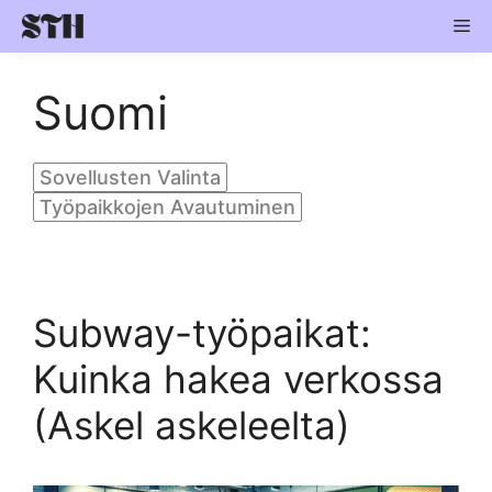
Skip
Me
to
content
Suomi
Sovellusten Valinta
Työpaikkojen Avautuminen
Subway-työpaikat:
Kuinka hakea verkossa
(Askel askeleelta)