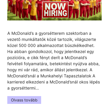
A McDonald’s a gyorsétterem szektorban a
vezető munkáltatók közé tartozik, világszerte
közel 500 000 alkalmazottat büszkélkedhet.
Ha abban gondolkozol, hogy jelentkezel egy
pozícióra, e cikk fényt derít a McDonald’s
felvételi folyamatára, betekintést nyújtva abba,
hogy mi vár rád, amikor állást jelentkezel. A
McDonald’snál a Munkahelyi Tapasztalatok A
karriered elkezdeni a McDonald’snál okos lépés
a gyorséttermi…
Olvass tovább