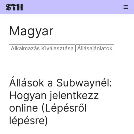
Skip
Me
to
content
Magyar
Alkalmazás Kiválasztása
Állásajánlatok
Állások a Subwaynél:
Hogyan jelentkezz
online (Lépésről
lépésre)