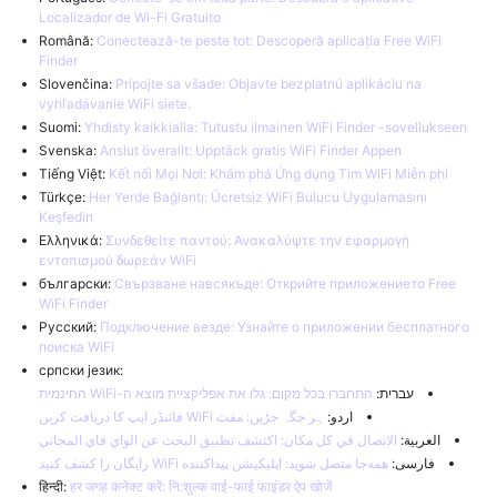
Localizador de Wi-Fi Gratuito
Română:
Conectează-te peste tot: Descoperă aplicația Free WiFi
Finder
Slovenčina:
Pripojte sa všade: Objavte bezplatnú aplikáciu na
vyhľadávanie WiFi siete.
Suomi:
Yhdisty kaikkialla: Tutustu ilmainen WiFi Finder -sovellukseen
Svenska:
Anslut överallt: Upptäck gratis WiFi Finder Appen
Tiếng Việt:
Kết nối Mọi Nơi: Khám phá Ứng dụng Tìm WiFi Miễn phí
Türkçe:
Her Yerde Bağlantı: Ücretsiz WiFi Bulucu Uygulamasını
Keşfedin
Ελληνικά:
Συνδεθείτε παντού: Ανακαλύψτε την εφαρμογή
εντοπισμού δωρεάν WiFi
български:
Свързване навсякъде: Открийте приложението Free
WiFi Finder
Русский:
Подключение везде: Узнайте о приложении бесплатного
поиска WiFi
српски језик:
עברית:
התחברו בכל מקום: גלו את אפליקציית מוצא ה-WiFi החינמית
اردو:
ہر جگہ جڑیں: مفت WiFi فائنڈر ایپ کا دریافت کریں
العربية:
الاتصال في كل مكان: اكتشف تطبيق البحث عن الواي فاي المجاني
فارسی:
همه‌جا متصل شوید: اپلیکیشن پیداکننده WiFi رایگان را کشف کنید
हिन्दी:
हर जगह कनेक्ट करें: नि:शुल्क वाई-फाई फाइंडर ऐप खोजें