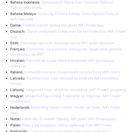
Bahasa Indonesia:
Terhubung Di Mana Saja: Temukan Aplikasi
Pencari WiFi Gratis
Bahasa Melayu:
Sambung di Mana Sahaja: Temui Aplikasi Pencari
WiFi Percuma
Dansk:
Forbind overalt: Opdag den gratis WiFi Finder App
Deutsch:
Überall verbunden: Entdecken Sie die kostenlose WiFi Finder
App
Eesti:
Ühendage igal pool: avastage tasuta WiFi leidja rakendus
Français:
Connectez-vous partout : Découvrez l’application gratuite
Localisateur de WiFi
Hrvatski:
Povežite se svuda: Otkrijte besplatan WiFi pronalazač
aplikaciju
Italiano:
Connettiti ovunque: Scopri l’applicazione Trova WiFi Gratis
Latviešu:
Pieslēdzieties visur: Atklājiet bezmaksas WiFi meklētāja
lietotni
Lietuvių:
Jungiamės visur: atraskite nemokamą „WiFi Finder“ programą
Magyar:
Mindenhol kapcsolódj: Fedezd fel az ingyenes WiFi Finder
alkalmazást
Nederlands:
Verbinding maken overal: Ontdek de Gratis WiFi Finder
App
Norsk:
Koble deg til overalt: Oppdag den gratis WiFi-finnerappen.
Polski:
Połącz się wszędzie: Odkryj aplikację Free WiFi Finder
Português:
Conecte-se em toda parte: Descubra o aplicativo