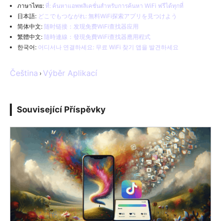
ภาษาไทย:
ที่: ค้นหาแอพพลิเคชั่นสำหรับการค้นหา WiFi ฟรีได้ทุกที่
日本語:
どこでもつながれ: 無料WiFi探索アプリを見つけよう
简体中文:
随时链接：发现免费WiFi查找器应用
繁體中文:
隨時連線：發現免費WiFi查找器應用程式
한국어:
어디서나 연결하세요: 무료 WiFi 찾기 앱을 발견하세요
Čeština
Výběr Aplikací
›
Související Příspěvky