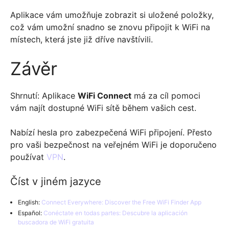
Aplikace vám umožňuje zobrazit si uložené položky,
což vám umožní snadno se znovu připojit k WiFi na
místech, která jste již dříve navštívili.
Závěr
Shrnutí: Aplikace
WiFi Connect
má za cíl pomoci
vám najít dostupné WiFi sítě během vašich cest.
Nabízí hesla pro zabezpečená WiFi připojení. Přesto
pro vaši bezpečnost na veřejném WiFi je doporučeno
používat
VPN
.
Číst v jiném jazyce
English:
Connect Everywhere: Discover the Free WiFi Finder App
Español:
Conéctate en todas partes: Descubre la aplicación
buscadora de WiFi gratuita