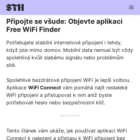
Skip
Me
to
content
Připojte se všude: Objevte aplikaci
Free WiFi Finder
Potřebujete stabilní internetové připojení i tehdy,
když jste mimo domov. Mobilní data nemusí být vždy
spolehlivá kvůli slabému signálu nebo problémům
sítě.
Spolehlivé bezdrátové připojení WiFi je lepší volbou.
Aplikace
WiFi Connect
vám pomáhá najít nedaleké
WiFi připojení a přistupovat k nim aniž byste
potřebovali heslo nebo bezpečnostní klíč.
ADVERTISEMENT
Tento článek vám ukáže, jak používat aplikaci WiFi
Connect k nalezení a přístupu k WiFi připojení bez