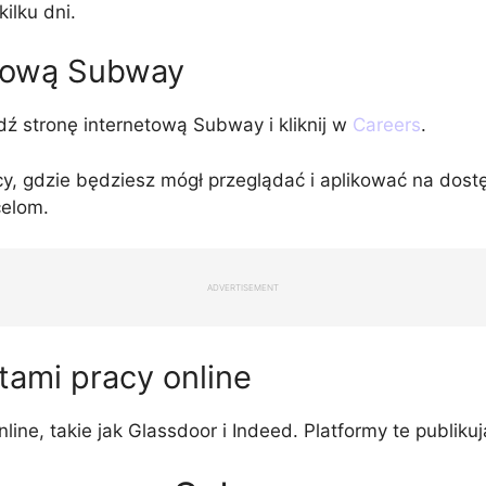
ilku dni.
etową Subway
ź stronę internetową Subway i kliknij w
Careers
.
acy, gdzie będziesz mógł przeglądać i aplikować na dost
celom.
ADVERTISEMENT
rtami pracy online
nline, takie jak Glassdoor i Indeed. Platformy te publik