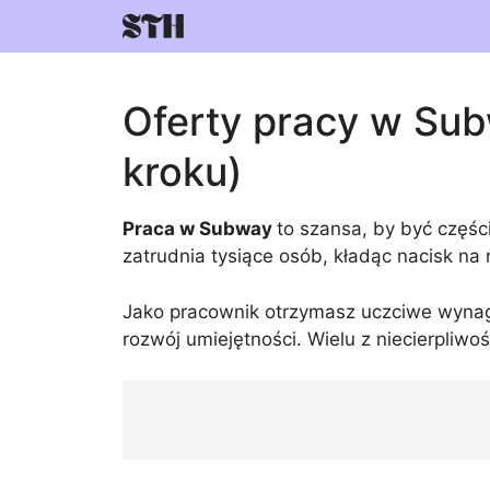
Skip
to
content
Oferty pracy w Subw
kroku)
Praca w Subway
to szansa, by być częśc
zatrudnia tysiące osób, kładąc nacisk na
Jako pracownik otrzymasz uczciwe wynagro
rozwój umiejętności. Wielu z niecierpliwo