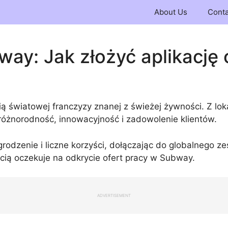
About Us
Conta
ay: Jak złożyć aplikację 
ią światowej franczyzy znanej z świeżej żywności. Z l
 różnorodność, innowacyjność i zadowolenie klientów.
dzenie i liczne korzyści, dołączając do globalnego zesp
ścią oczekuje na odkrycie ofert pracy w Subway.
ADVERTISEMENT