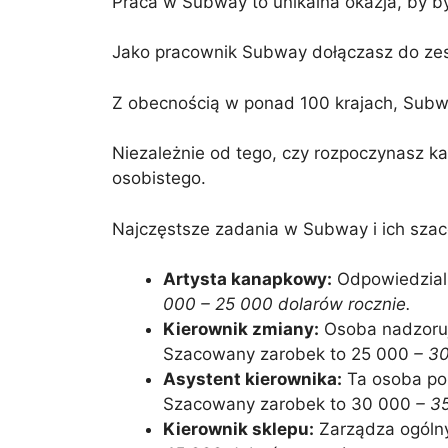
Praca w Subway to unikalna okazja, by by
Jako pracownik Subway dołączasz do zespo
Z obecnością w ponad 100 krajach, Subway
Niezależnie od tego, czy rozpoczynasz 
osobistego.
Najczęstsze zadania w Subway i ich sza
Artysta kanapkowy:
Odpowiedzialn
000 – 25 000 dolarów rocznie.
Kierownik zmiany:
Osoba nadzoruj
Szacowany zarobek to 25 000
– 30
Asystent kierownika:
Ta osoba pom
Szacowany zarobek to 30 000
– 35
Kierownik sklepu:
Zarządza ogólny