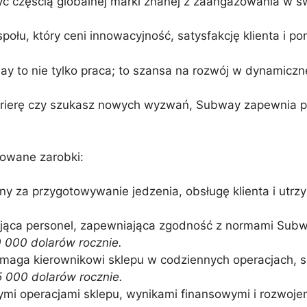
ć częścią globalnej marki znanej z zaangażowania w świ
łu, który ceni innowacyjność, satysfakcję klienta i p
 to nie tylko praca; to szansa na rozwój w dynamicznej
karierę czy szukasz nowych wyzwań, Subway zapewnia 
cowane zarobki:
y za przygotowywanie jedzenia, obsługę klienta i utrz
ąca personel, zapewniająca zgodność z normami Subwa
 000 dolarów rocznie.
aga kierownikowi sklepu w codziennych operacjach, szk
 000 dolarów rocznie.
mi operacjami sklepu, wynikami finansowymi i rozwoje