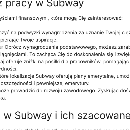
 z pracy w Subway
yściami finansowymi, które mogą Cię zainteresować:
iczyć na podwyżki wynagrodzenia za uznanie Twojej cięż
ierając Twoje aspiracje.
u
: Oprócz wynagrodzenia podstawowego, możesz zarab
ągnięciami. To zachęca Cię do doskonalenia się i zwię
j oferuje zniżki na posiłki dla pracowników, pomagają
ędności.
które lokalizacje Subway oferują plany emerytalne, umoż
szczędności i pewniejszej emerytury.
oże prowadzić do rozwoju zawodowego. Zyskując doświ
ka.
 w Subway i ich szacowane