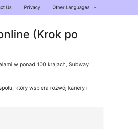
ct Us
Privacy
Other Languages
online (Krok po
okalami w ponad 100 krajach, Subway
ołu, który wspiera rozwój kariery i