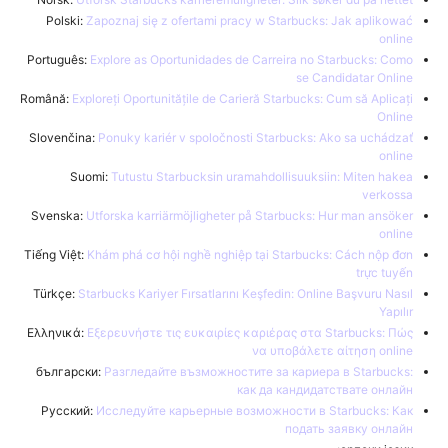
Polski:
Zapoznaj się z ofertami pracy w Starbucks: Jak aplikować
online
Português:
Explore as Oportunidades de Carreira no Starbucks: Como
se Candidatar Online
Română:
Exploreți Oportunitățile de Carieră Starbucks: Cum să Aplicați
Online
Slovenčina:
Ponuky kariér v spoločnosti Starbucks: Ako sa uchádzať
online
Suomi:
Tutustu Starbucksin uramahdollisuuksiin: Miten hakea
verkossa
Svenska:
Utforska karriärmöjligheter på Starbucks: Hur man ansöker
online
Tiếng Việt:
Khám phá cơ hội nghề nghiệp tại Starbucks: Cách nộp đơn
trực tuyến
Türkçe:
Starbucks Kariyer Fırsatlarını Keşfedin: Online Başvuru Nasıl
Yapılır
Ελληνικά:
Εξερευνήστε τις ευκαιρίες καριέρας στα Starbucks: Πώς
να υποβάλετε αίτηση online
български:
Разгледайте възможностите за кариера в Starbucks:
как да кандидатствате онлайн
Русский:
Исследуйте карьерные возможности в Starbucks: Как
подать заявку онлайн