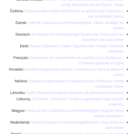
untuk Memohon secara Dalam Talian
Čeština:
Prozkoumejte kariérní příležitosti ve společnosti Starbucks:
Jak se přihlásit online
Dansk:
Udforsk Starbucks karrieremuligheder: Sådan ansøger du
online
Deutsch:
Entdecken Sie Karrieremöglichkeiten bei Starbucks: So
bewerben Sie sich online
Eesti:
Avasta Starbucks Career Opportunities: Kuidas Taotleda
Internetis
Français:
Découvrez les opportunités de carrière chez Starbucks :
Comment postuler en ligne
Hrvatski:
Istražite mogućnosti karijere u Starbucksu: Kako se prijaviti
online
Italiano:
Esplora le opportunità di carriera presso Starbucks: come
candidarsi online
Latviešu:
Izpēti Starbucks karjeras iespējas: kā pieteikties tiešsaistē
Lietuvių:
Tyrinėkite „Starbucks“ karjeros galimybes: kaip kreiptis
internetu
Magyar:
Fedezze fel a Starbucks karrierlehetőségeit: Hogyan lehet
online jelentkezni
Nederlands:
Verken Starbucks Carrièremogelijkheden: Hoe online te
solliciteren
Norsk:
Utforsk Starbucks karrieremuligheter: Slik søker du på nettet