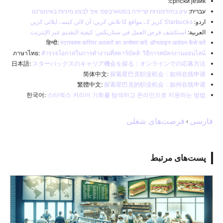
српски језик:
עברית:
עיון בהזדמנויות קריירה בסטארבקס: איך לבצע מיניות באינטרנט
اردو:
Starbucks کریر کے مواقع کا تلاش کریں: آن لائن کیسے اپلائی کریں
العربية:
استكشف فرص العمل في ستاربكس: كيفية التقديم عبر الإنترنت
हिन्दी:
स्टारबक्स करियर अवसरों का अन्वेषण करें: ऑनलाइन आवेदन कैसे करें
ภาษาไทย:
สำรวจโอกาสในการทำงานที่สตาร์บัคส์: วิธีการสมัครงานออนไลน์
日本語:
スターバックスのキャリア機会を探る：オンラインでの応募方法
简体中文:
探索星巴克职业机会：如何在线申请
繁體中文:
探索星巴克的职业机会：如何在线申请
한국어:
스타벅스 커리어 기회를 탐색하고 온라인으로 지원하는 방법
فارسی
فرصت‌های شغلی
›
پست‌های مرتبط