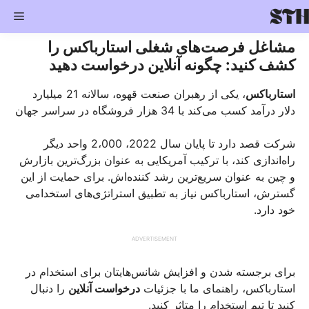
Ski
enu
t
conten
مشاغل فرصت‌های شغلی استارباکس را
کشف کنید: چگونه آنلاین درخواست دهید
استارباکس
، یکی از رهبران صنعت قهوه، سالانه 21 میلیارد
دلار درآمد کسب می‌کند با 34 هزار فروشگاه در سراسر جهان
شرکت قصد دارد تا پایان سال 2022، 2،000 واحد دیگر
راه‌اندازی کند، با ترکیب آمریکایی به عنوان بزرگ‌ترین بازارش
و چین به عنوان سریع‌ترین رشد کننده‌اش. برای حمایت از این
گسترش، استارباکس نیاز به تطبیق استراتژی‌های استخدامی
خود دارد.
ADVERTISEMENT
برای برجسته شدن و افزایش شانس‌هایتان برای استخدام در
استارباکس، راهنمای ما با جزئیات
درخواست آنلاین‌
را دنبال
کنید تا تیم استخدام را متاثر کنید.